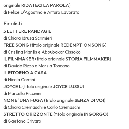
originale
RIDATECI LA PAROLA
)
di Felice D'Agostino e Arturo Lavorato
Finalisti
5 LETTERE RANDAGIE
di Chiara Idrusa Scrimieri
FREE SONG
(titolo originale
REDEMPTION SONG
)
di Cristina Mantis e Aboubakar Cissoko
IL FILMMAKER
(titolo originale
STORIA FILMMAKER
)
di Davide Rizzo e Marzia Toscano
IL RITORNO A CASA
di Nicola Contini
JOYCE L
(titolo originale
JOYCE LUSSU
)
di Marcella Piccinini
NON E' UNA FUGA
(titolo originale
SENZA DI VOI
)
di Chiara Cremaschi e Carlo Cremaschi
STRETTO ORIZZONTE
(titolo originale
INGORGO
)
di Gaetano Crivaro