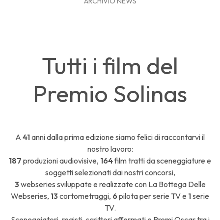
ARCHIVIO NEWS
Tutti i film del
Premio Solinas
A
41
anni dalla prima edizione siamo felici di raccontarvi il
nostro lavoro:
187
produzioni audiovisive,
164
film tratti da sceneggiature e
soggetti selezionati dai nostri concorsi,
3
webseries sviluppate e realizzate con La Bottega Delle
Webseries,
13
cortometraggi,
6
pilota per serie TV e
1
serie
TV.
Sceneggiatori, registi, scrittori affermati e Premi Oscar tra i