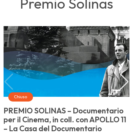
Premio Solinas
Chiuso
PREMIO SOLINAS – Documentario
per il Cinema, in coll. con APOLLO 11
I
– La Casa del Documentario
U