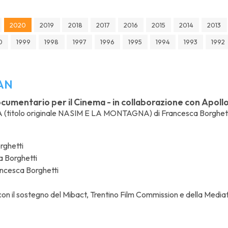
2020
2019
2018
2017
2016
2015
2014
2013
0
1999
1998
1997
1996
1995
1994
1993
1992
AN
umentario per il Cinema - in collaborazione con Apollo 1
 (titolo originale NASIM E LA MONTAGNA) di Francesca Borghet
rghetti
 Borghetti
ncesca Borghetti
on il sostegno del Mibact, Trentino Film Commission e della Mediate