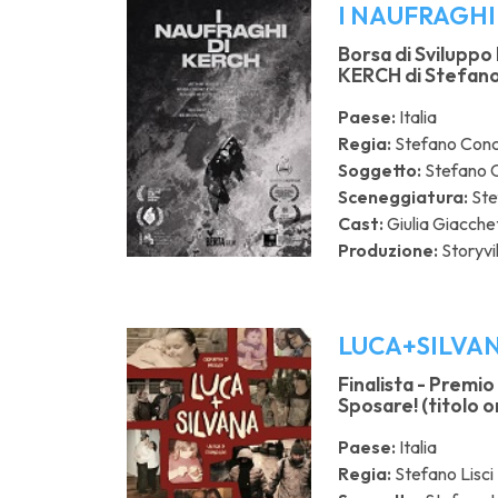
I NAUFRAGHI
Borsa di Sviluppo
KERCH di Stefano
Paese:
Italia
Regia:
Stefano Conc
Soggetto:
Stefano C
Sceneggiatura:
Ste
Cast:
Giulia Giacche
Produzione:
Storyvil
LUCA+SILVA
Finalista - Premio
Sposare! (titolo o
Paese:
Italia
Regia:
Stefano Lisci