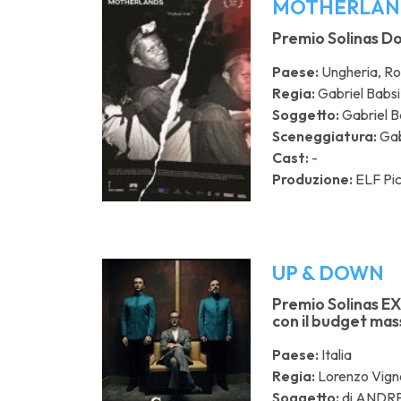
MOTHERLAN
Premio Solinas Doc
Paese:
Ungheria, R
Regia:
Gabriel Babsi
Soggetto:
Gabriel B
Sceneggiatura:
Gab
Cast:
-
Produzione:
ELF Pic
UP & DOWN
Premio Solinas EX
con il budget mas
Paese:
Italia
Regia:
Lorenzo Vign
Soggetto:
di ANDR