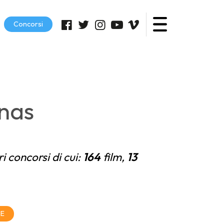
Concorsi
inas
ri concorsi di cui:
164
film,
13
NE