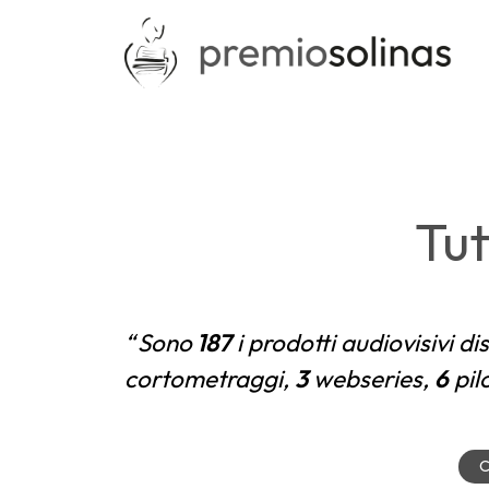
Tut
Sono
187
i prodotti audiovisivi dis
cortometraggi,
3
webseries,
6
pil
C