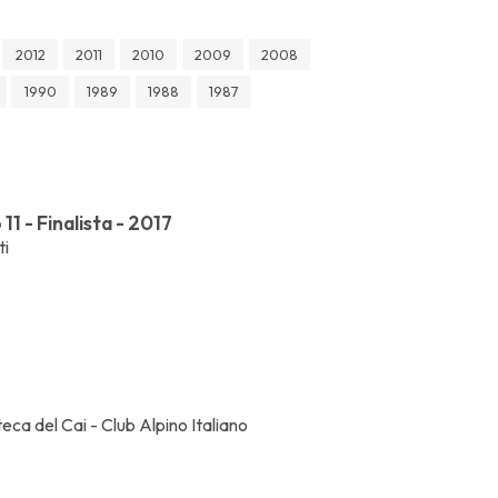
2012
2011
2010
2009
2008
1990
1989
1988
1987
1 - Finalista - 2017
ti
ca del Cai - Club Alpino Italiano