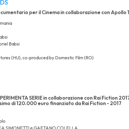
DS
umentario per il Cinema in collaborazione con Apollo 11 
omania
absi
riel Babsi
tures (HU), co-produced by Domestic Film (RO)
PERIMENTA SERIE in collaborazione con Rai Fiction 2017 
simo di 120.000 euro finanziato da Rai Fiction - 2017
olo
EA SIMONETTI e GAETANO COLELLA