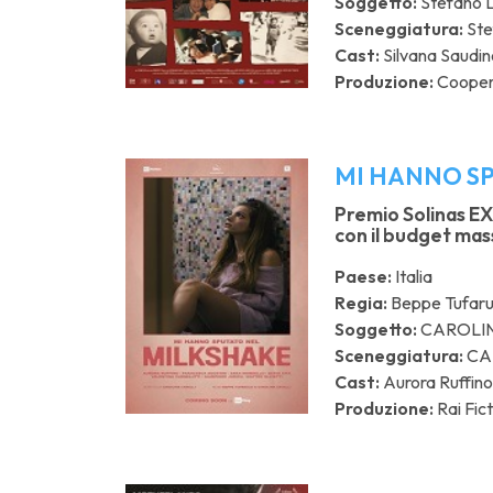
Soggetto:
Stefano L
Sceneggiatura:
Ste
Cast:
Silvana Saudin
Produzione:
Cooper
MI HANNO S
Premio Solinas EX
con il budget mas
Paese:
Italia
Regia:
Beppe Tufarul
Soggetto:
CAROLIN
Sceneggiatura:
CA
Cast:
Aurora Ruffino,
Produzione:
Rai Fict