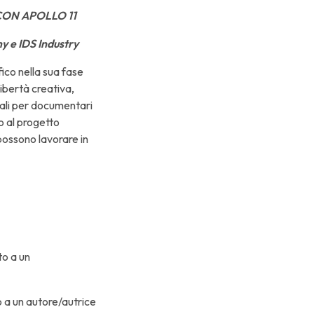
ON APOLLO 11
y e IDS Industry
ico nella sua fase
libertà creativa,
inali per documentari
to al progetto
 possono lavorare in
to a un
o a un autore/autrice