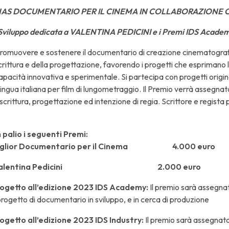
NAS DOCUMENTARIO PER IL CINEMA IN COLLABORAZIONE C
 Sviluppo dedicata a VALENTINA PEDICINI e i Premi IDS Academ
promuovere e sostenere il documentario di creazione cinematograf
 scrittura e della progettazione, favorendo i progetti che esprimano 
, capacità innovativa e sperimentale. Si partecipa con progetti orig
n lingua italiana per film di lungometraggio. Il Premio verrà assegna
scrittura, progettazione ed intenzione di regia. Scrittore e regista
 palio i seguenti Premi:
s Miglior Documentario per il Cinema 4.000 euro
tudio Valentina Pedicini 2.000 euro
progetto all’edizione 2023 IDS Academy:
Il premio sarà assegna
progetto di documentario in sviluppo, e in cerca di produzione
rogetto all’edizione 2023 IDS Industry:
Il premio sarà assegnat