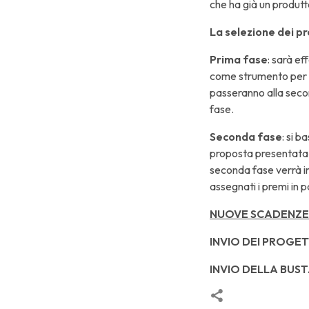
che ha già un produtt
La selezione dei pr
Prima fase
: sarà ef
come strumento per va
passeranno alla sec
f
Seconda fase
: si b
proposta presentata 
seconda fase verrà ind
assegnati i premi in pa
NUOVE SCADENZE
INVIO DEI PROGET
INVIO DELLA BUST