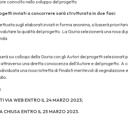
ore coinvolto nello sviluppo del progetto
ogetti inviati a concorrere sarà strutturata in due fasi:
fettuata sugli elaborati inviati in forma anonima, si baserà prioritar
lutare la qualità del progetto. La Giuria selezionerà una rosa di 
onda
ase
aserà sui colloqui della Giuria con gli Autori dei progetti selezionati
attraverso una diretta conoscenza dell’Autore e del progetto. A c
ividuata una rosa ristretta di Finalisti meritevoli di segnalazione e
lio.
:
TI VIA WEB ENTRO IL
24 MARZO 2023
;
A CHIUSA ENTRO IL 25 MARZO 2023.