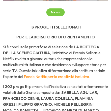
News
18 PROGETTI SELEZIONATI
PER IL LABORATORIO DI ORIENTAMENTO
Si è conclusa la prima fase di selezione de
LA BOTTEGA
DELLA SCENEGGIATURA
, l’iniziativa di Premio Solinas e
Netflix rivolta a giovanə autorə che rappresentano la
multiculturalità italiana e che desiderano sviluppare storie per
serie TV. Questa iniziativa di formazione alla scrittura seriale
fa parte del
Fondo Netflix per la creatività inclusiva
.
I
202 progetti
pervenuti all’iniziativa sono stati attentamente
valutati dalla Giuria composta da:
ISABELLA AGUILAR,
FRANCESCO CENNI, LAURA COLELLA, FLAMINIA
GRESSI, FILIPPO GRAVINO, MICHELE PELLEGRINI,
MONICA RAMETTA, LUDOVICA RAMPOLDI, MARCO