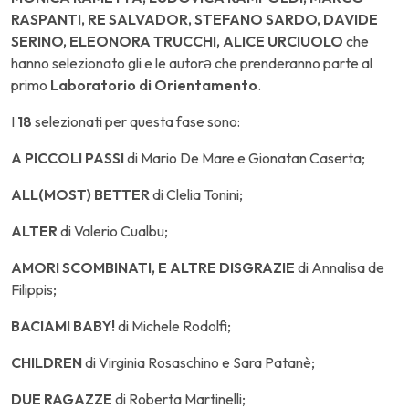
RASPANTI, RE SALVADOR, STEFANO SARDO, DAVIDE
SERINO, ELEONORA TRUCCHI, ALICE URCIUOLO
che
hanno selezionato gli e le autorə che prenderanno parte al
primo
Laboratorio di Orientamento
.
I
18
selezionati per questa fase sono:
A PICCOLI PASSI
di Mario De Mare e Gionatan Caserta;
ALL(MOST) BETTER
di Clelia Tonini;
ALTER
di Valerio Cualbu;
AMORI SCOMBINATI, E ALTRE DISGRAZIE
di Annalisa de
Filippis;
BACIAMI BABY!
di Michele Rodolfi;
CHILDREN
di Virginia Rosaschino e Sara Patanè;
DUE RAGAZZE
di Roberta Martinelli;