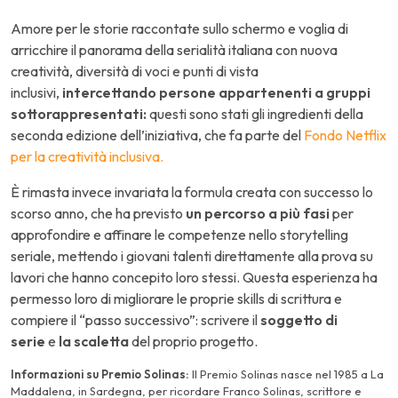
Amore per le storie raccontate sullo schermo e voglia di
arricchire il panorama della serialità italiana con nuova
creatività, diversità di voci e punti di vista
inclusivi,
intercettando persone appartenenti a gruppi
sottorappresentati:
questi sono stati gli ingredienti della
seconda edizione dell’iniziativa, che fa parte del
Fondo Netflix
per la creatività inclusiva.
È rimasta invece invariata la formula creata con successo lo
scorso anno, che ha previsto
un percorso a più fasi
per
approfondire e affinare le competenze nello storytelling
seriale, mettendo i giovani talenti direttamente alla prova su
lavori che hanno concepito loro stessi. Questa esperienza ha
permesso loro di migliorare le proprie skills di scrittura e
compiere il “passo successivo”: scrivere il
soggetto di
serie
e
la scaletta
del proprio progetto.
Informazioni su Premio Solinas:
Il Premio Solinas nasce nel 1985 a La
Maddalena, in Sardegna, per ricordare Franco Solinas, scrittore e