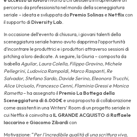
percorso da professionista nel mondo della sceneggiatura
seriale – ideata e sviluppata da
Premio Solinas
e
Netflix
con
il supporto di
Diversity Lab
.
In occasione dell’evento di chiusura, i giovani talenti della
sceneggiatura seriale hanno avuto dapprima l’opportunità
d’incontrare le produttrici e i produttori attraverso sessioni di
pitching a loro dedicate. A seguire, la Giuria – composta da
Isabella
Aguilar, Laura Colella, Filippo Gravino, Michele
Pellegrini, Ludovica Rampoldi, Marco Raspanti, Re
Salvador, Stefano Sardo, Davide Serino, Eleonora Trucchi,
Alice Urciuolo, Francesco Cenni, Flaminia Gressi e Monica
Rametta
– ha assegnato il
Premio La Bottega della
Sceneggiatura di 6.000€
e una proposta di collaborazione
come assistenti in una Writers’ Room di un progetto seriale in
cui Netflix è coinvolta a
IL GRANDE ACQUISTO
di
Raffaele
Iaccarino
e
Giacomo Zibardi
con
Motivazione: “
Per l’incredibile qualità di una scrittura viva,