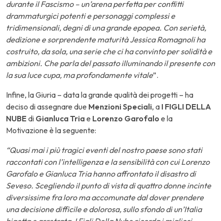
durante il Fascismo – un’arena perfetta per conflitti
drammaturgici potenti e personaggi complessi e
tridimensionali, degni di una grande epopea. Con serietà,
dedizione e sorprendente maturità Jessica Romagnoli ha
costruito, da sola, una serie che ci ha convinto per solidità e
ambizioni. Che parla del passato illuminando il presente con
la sua luce cupa, ma profondamente vitale
”.
Infine, la Giuria – data la grande qualità dei progetti – ha
deciso di assegnare due
Menzioni Speciali
, a
I FIGLI DELLA
NUBE
di
Gianluca Tria
e
Lorenzo Garofalo
e la
Motivazione è la seguente:
“Quasi mai i più tragici eventi del nostro paese sono stati
raccontati con l’intelligenza e la sensibilità con cui Lorenzo
Garofalo e Gianluca Tria hanno affrontato il disastro di
Seveso. Scegliendo il punto di vista di quattro donne incinte
diversissime fra loro ma accomunate dal dover prendere
una decisione difficile e dolorosa, sullo sfondo di un’Italia
bigotta e arretrata, I Figli Della Nube ricorda i migliori