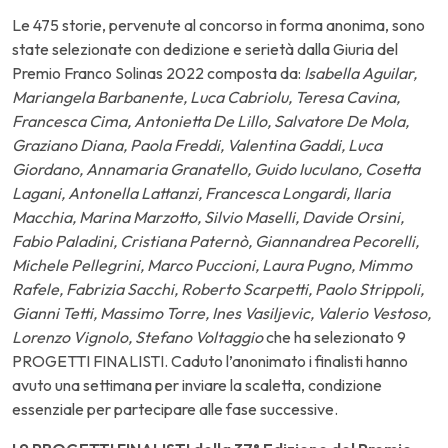
Le 475 storie, pervenute al concorso in forma anonima, sono
state selezionate con dedizione e serietà dalla Giuria del
Premio Franco Solinas 2022 composta da:
Isabella Aguilar,
Mariangela Barbanente, Luca Cabriolu, Teresa Cavina,
Francesca Cima, Antonietta De Lillo, Salvatore De Mola,
Graziano Diana, Paola Freddi, Valentina Gaddi, Luca
Giordano, Annamaria Granatello, Guido Iuculano, Cosetta
Lagani, Antonella Lattanzi, Francesca Longardi, Ilaria
Macchia, Marina Marzotto, Silvio Maselli, Davide Orsini,
Fabio Paladini, Cristiana Paternò, Giannandrea Pecorelli,
Michele Pellegrini, Marco Puccioni, Laura Pugno, Mimmo
Rafele, Fabrizia Sacchi, Roberto Scarpetti, Paolo Strippoli,
Gianni Tetti, Massimo Torre, Ines Vasiljevic, Valerio Vestoso,
Lorenzo Vignolo, Stefano Voltaggio
che ha selezionato 9
PROGETTI FINALISTI. Caduto l’anonimato i finalisti hanno
avuto una settimana per inviare la scaletta, condizione
essenziale per partecipare alle fase successive.